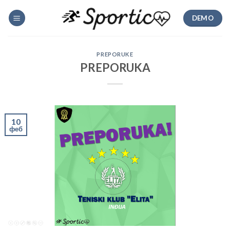
Skip
DEMO
to
content
PREPORUKE
PREPORUKA
10
феб