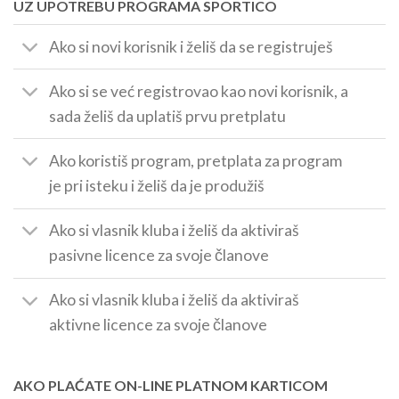
UZ UPOTREBU PROGRAMA SPORTICO
Ako si novi korisnik i želiš da se registruješ
Ako si se već registrovao kao novi korisnik, a
sada želiš da uplatiš prvu pretplatu
Ako koristiš program, pretplata za program
je pri isteku i želiš da je produžiš
Ako si vlasnik kluba i želiš da aktiviraš
pasivne licence za svoje članove
Ako si vlasnik kluba i želiš da aktiviraš
aktivne licence za svoje članove
AKO PLAĆATE ON-LINE PLATNOM KARTICOM