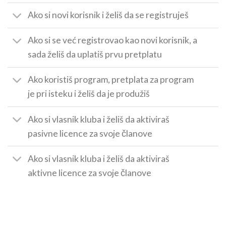
Ako si novi korisnik i želiš da se registruješ
Ako si se već registrovao kao novi korisnik, a
sada želiš da uplatiš prvu pretplatu
Ako koristiš program, pretplata za program
je pri isteku i želiš da je produžiš
Ako si vlasnik kluba i želiš da aktiviraš
pasivne licence za svoje članove
Ako si vlasnik kluba i želiš da aktiviraš
aktivne licence za svoje članove