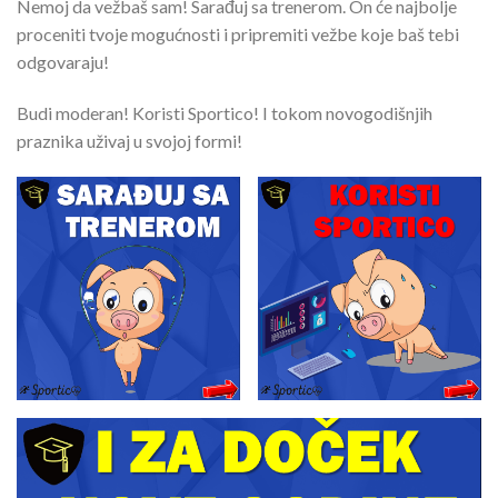
Nemoj da vežbaš sam! Sarađuj sa trenerom. On će najbolje
proceniti tvoje mogućnosti i pripremiti vežbe koje baš tebi
odgovaraju!
Budi moderan! Koristi Sportico! I tokom novogodišnjih
praznika uživaj u svojoj formi!