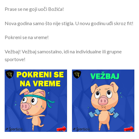
Prase se ne goji uoči Božića!
Nova godina samo što nije stigla. U novu godinu uđi skroz fit!
Pokreni se na vreme!
Vežbaj! Vežbaj samostalno, idi na individualne ili grupne
sportove!