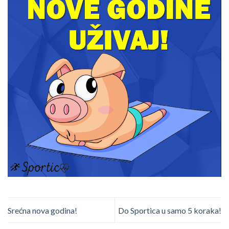
Srećna nova godina!
Do Sportica u samo 5 koraka!